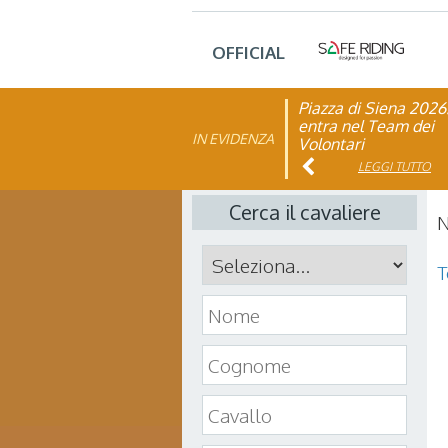
OFFICIAL
Piazza di Siena 2026
FISE: aperta la Cam
entra nel Team dei
affiliazione 2026
IN EVIDENZA
Volontari
LEGGI TUTTO
LEGGI TUTTO
Cerca il cavaliere
N
T