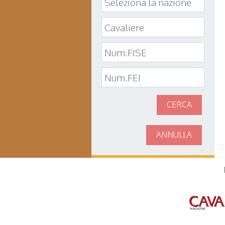
CERCA
ANNULLA