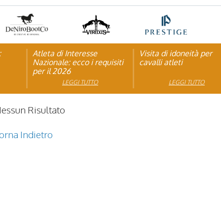
:
pagna
Atleta di Interesse
Natale con la FISE: al via
Visita di idoneità per
Studente Atleta di alto
Nazionale: ecco i requisiti
la nona edizione
cavalli atleti
livello: pubblicato il b
per il 2026
dell’iniziativa solidale della
per l’anno scolastico
Federazione Italiana Sport
2025/2026
LEGGI TUTTO
LEGGI TUTTO
LEGGI TUTTO
LEGGI TUTTO
Equestri
essun Risultato
orna Indietro