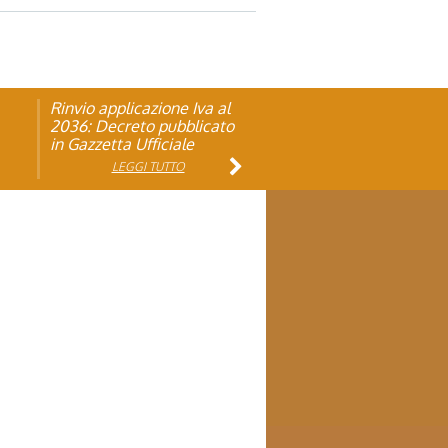
Rinvio applicazione Iva al
Visita veterinaria annuale
ando
2036: Decreto pubblicato
in Gazzetta Ufficiale
LEGGI TUTTO
LEGGI TUTTO