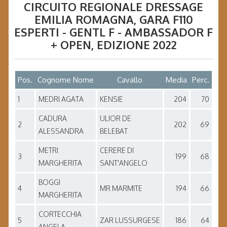
CIRCUITO REGIONALE DRESSAGE
EMILIA ROMAGNA
, GARA
F110
ESPERTI - GENTL F - AMBASSADOR F
+ OPEN
, EDIZIONE
2022
Pos.
Cognome Nome
Cavallo
Media
Perc.
1
MEDRI AGATA
KENSIE
204
70
CADURA
ULIOR DE
2
202
69
ALESSANDRA
BELEBAT
METRI
CERERE DI
3
199
68
MARGHERITA
SANT'ANGELO
BOGGI
4
MR MARMITE
194
66
MARGHERITA
CORTECCHIA
5
ZAR LUSSURGESE
186
64
ANGELA