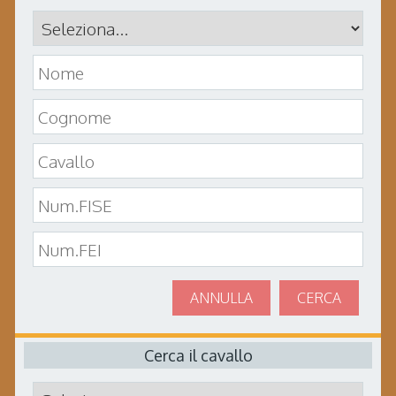
ANNULLA
CERCA
Cerca il cavallo