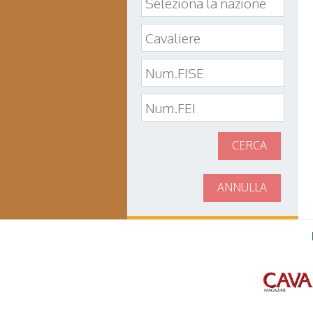
CERCA
ANNULLA