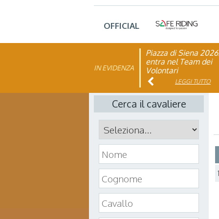
OFFICIAL
Piazza di Siena 2026
FISE: aperta la Cam
entra nel Team dei
affiliazione 2026
IN EVIDENZA
Volontari
LEGGI TUTTO
LEGGI TUTTO
Cerca il cavaliere