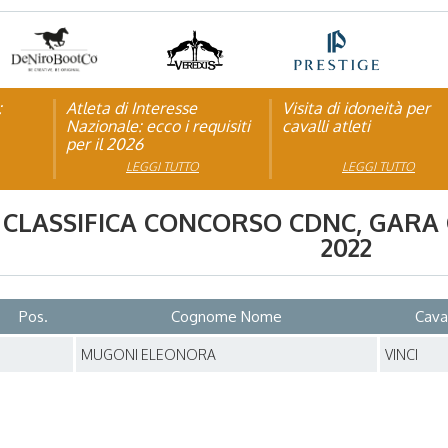
:
pagna
Atleta di Interesse
Natale con la FISE: al via
Visita di idoneità per
Studente Atleta di alto
Nazionale: ecco i requisiti
la nona edizione
cavalli atleti
livello: pubblicato il b
per il 2026
dell’iniziativa solidale della
per l’anno scolastico
Federazione Italiana Sport
2025/2026
LEGGI TUTTO
LEGGI TUTTO
LEGGI TUTTO
LEGGI TUTTO
Equestri
CLASSIFICA CONCORSO
CDNC
, GARA
2022
Pos.
Cognome Nome
Cava
1
MUGONI ELEONORA
VINCI