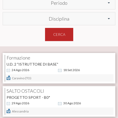
Periodo
Disciplina
CERCA
Formazione
U.D. 2 "ISTRUTTORE DI BASE"
24
Ago
2026
18
Set
2026
Caravino (TO)
SALTO OSTACOLI
PROGETTO SPORT - B0*
29
Ago
2026
30
Ago
2026
Alessandria