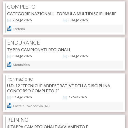
COMPLETO
CATEGORIE NAZIONALI - FORMULA MULTIDISCIPLINARE
29
Ago
2026
30
Ago
2026
Tortona
ENDURANCE
TAPPA CAMPIONATI REGIONALI
30
Ago
2026
30
Ago
2026
Montaldeo
Formazione
U.D. 12 "TECNICHE ADDESTRATIVE DELLA DISCIPLINA
CONCORSO COMPLETO 2"
31
Ago
2026
17
Set
2026
Castelnuovo Scrivia (AL)
REINING
4 TAPPA CAM REGIONALE AVVIAMENTO E