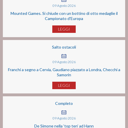
09
Agosto
2026
Mounted Games. Si chiude con un bottino di otto medaglie il
Campionato d'Europa
LEGGI
Salto ostacoli
09
Agosto
2026
Franchi a segno a Cervia, Gaudiano piazzato a Londra, Checchi a
Samorin
LEGGI
Completo
09
Agosto
2026
De Simone nella ‘top ten’ ad Hann