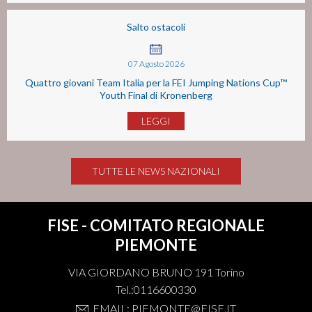
Salto ostacoli
07
Agosto
2026
Quattro giovani Team Italia per la FEI Jumping Nations Cup™
Youth Final di Kronenberg
LEGGI
TUTTE LE NEWS NAZIONALI
FISE - COMITATO REGIONALE
PIEMONTE
VIA GIORDANO BRUNO 191 Torino
Tel.:0116600330
EMAIL: PIEMONTE@FISE.IT