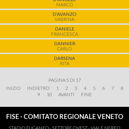
MARCO
D'AVANZO
SABRINA
DANIELE
FRANCESCA
DANNIER
CARLO
DARSENA
RITA
PAGINA 5 DI 17
INIZIO
INDIETRO
1
2
3
4
5
6
7
8
9
10
AVANTI
FINE
FISE - COMITATO REGIONALE VENETO
STADIO EUGANEO - SETTORE OVEST - VIALE NEREO