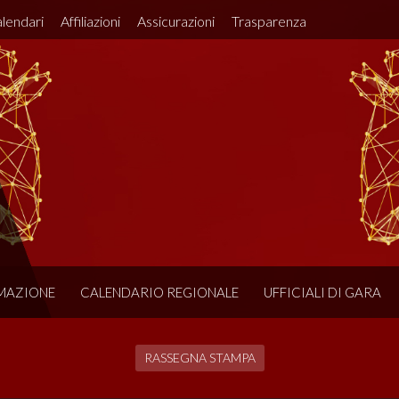
lendari
Affiliazioni
Assicurazioni
Trasparenza
MAZIONE
CALENDARIO REGIONALE
UFFICIALI DI GARA
RASSEGNA STAMPA