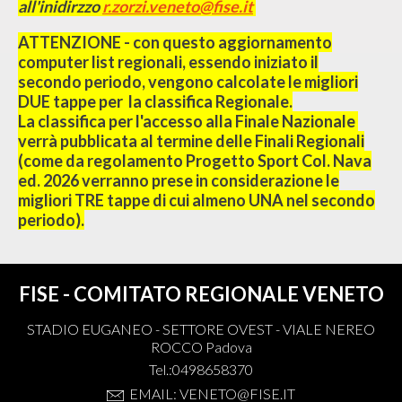
all'inidirzzo
r.zorzi.veneto@fise.it
ATTENZIONE - con questo aggiornamento
computer list regionali, essendo iniziato il
secondo periodo, vengono calcolate le migliori
DUE tappe per la classifica Regionale.
La classifica per l'accesso alla Finale Nazionale
verrà pubblicata al termine delle Finali Regionali
(come da regolamento Progetto Sport Col. Nava
ed. 2026 verranno prese in considerazione le
migliori TRE tappe di cui almeno UNA nel secondo
periodo).
FISE - COMITATO REGIONALE VENETO
STADIO EUGANEO - SETTORE OVEST - VIALE NEREO
ROCCO Padova
Tel.:0498658370
EMAIL: VENETO@FISE.IT