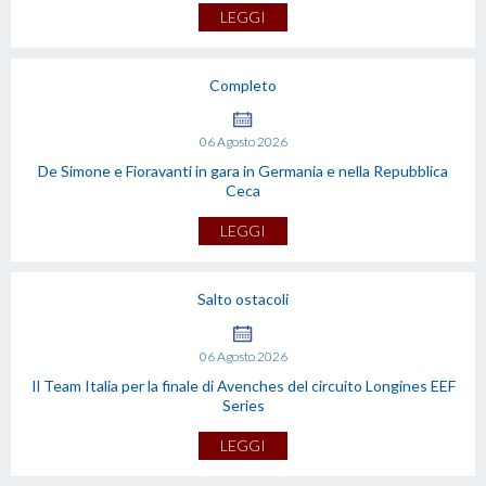
LEGGI
Completo
06
Agosto
2026
De Simone e Fioravanti in gara in Germania e nella Repubblica
Ceca
LEGGI
Salto ostacoli
06
Agosto
2026
Il Team Italia per la finale di Avenches del circuito Longines EEF
Series
LEGGI