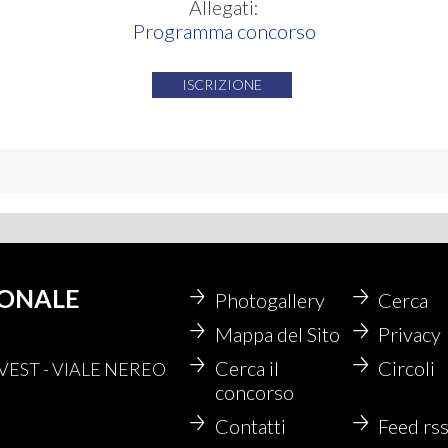
Allegati:
Programma concorso
ISCRIZIONE
IONALE
Photogallery
Cerca
Mappa del Sito
Privacy
Cerca il
Circoli
EST - VIALE NEREO
concorso
Contatti
Feed rs