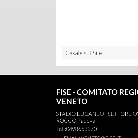
Casale sul Sile
FISE - COMITATO REG
VENETO
STADIO EUGANEO - SETTORE OV
ROCCO Padova
Tel.:0498658370
EMAIL: VENETO@FISE.IT