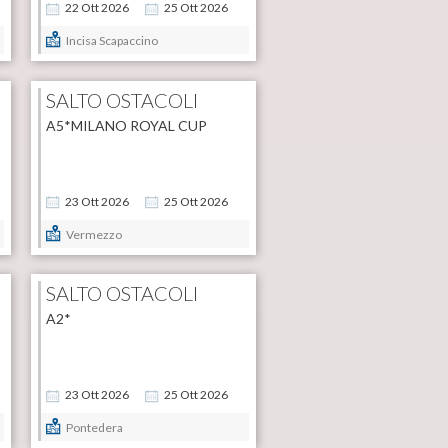
22
Ott
2026
25
Ott
2026
Incisa Scapaccino
SALTO OSTACOLI
A5*MILANO ROYAL CUP
23
Ott
2026
25
Ott
2026
Vermezzo
SALTO OSTACOLI
A2*
23
Ott
2026
25
Ott
2026
Pontedera