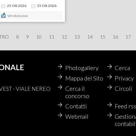
25
Ott
2026
25
Ott
2026
Verolanuova
TRO
8
9
10
11
12
13
14
15
16
17
IONALE
Photogallery
Cerca
Mappa del Sito
Privacy
Cerca il
Circoli
EST - VIALE NEREO
concorso
Contatti
Feed rs
Webmail
Gestion
contabil