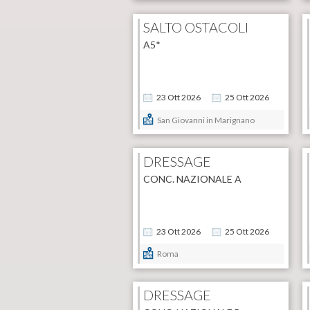
SALTO OSTACOLI
A5*
23
Ott
2026
25
Ott
2026
San Giovanni in Marignano
DRESSAGE
CONC. NAZIONALE A
23
Ott
2026
25
Ott
2026
Roma
DRESSAGE