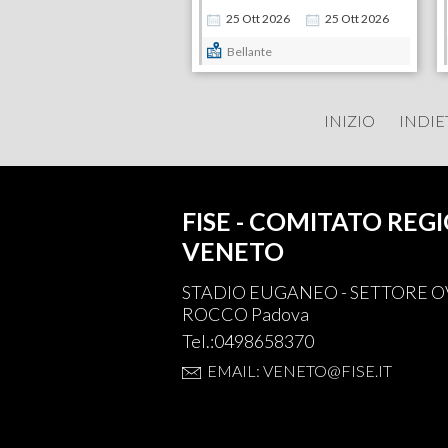
25
Ott
2026
25
Ott
2026
Bellante
INIZIO
INDIE
FISE - COMITATO REG
VENETO
STADIO EUGANEO - SETTORE OV
ROCCO Padova
Tel.:0498658370
EMAIL: VENETO@FISE.IT