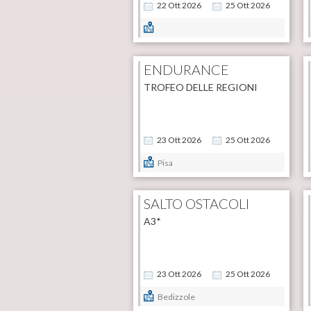
22
Ott
2026
25
Ott
2026
ENDURANCE
TROFEO DELLE REGIONI
23
Ott
2026
25
Ott
2026
Pisa
SALTO OSTACOLI
A3*
23
Ott
2026
25
Ott
2026
Bedizzole