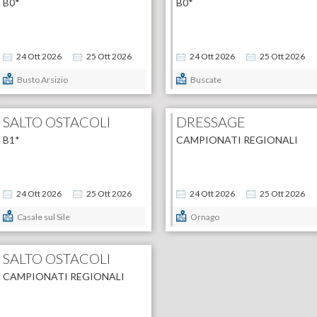
B0*
B0*
24
Ott
2026
25
Ott
2026
24
Ott
2026
25
Ott
2026
Busto Arsizio
Buscate
SALTO OSTACOLI
DRESSAGE
B1*
CAMPIONATI REGIONALI
24
Ott
2026
25
Ott
2026
24
Ott
2026
25
Ott
2026
Casale sul Sile
Ornago
SALTO OSTACOLI
CAMPIONATI REGIONALI