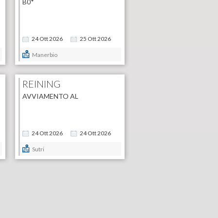
B0*
24
Ott
2026
25
Ott
2026
Manerbio
REINING
AVVIAMENTO AL
24
Ott
2026
24
Ott
2026
Sutri