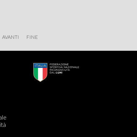
AVANTI
FINE
s
ale
ità