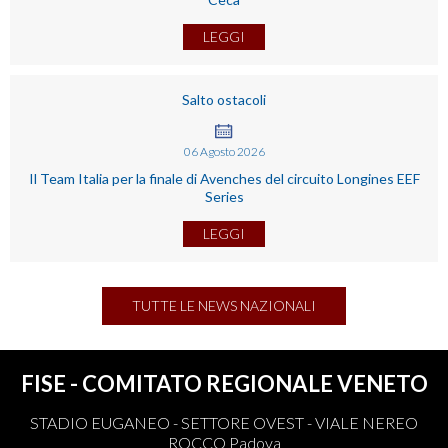
LEGGI
Salto ostacoli
06
Agosto
2026
Il Team Italia per la finale di Avenches del circuito Longines EEF
Series
LEGGI
TUTTE LE NEWS NAZIONALI
FISE - COMITATO REGIONALE VENETO
STADIO EUGANEO - SETTORE OVEST - VIALE NEREO
ROCCO Padova