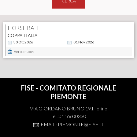
CERCA
HORSE BALL
COPPA ITALIA
30
Ott
2026
01
Nov
2026
Verolanuova
FISE - COMITATO REGIONALE
PIEMONTE
VIA GIORDANO BRUNO 191 Torino
Tel.:0116600330
EMAIL: PIEMONTE@FISE.IT