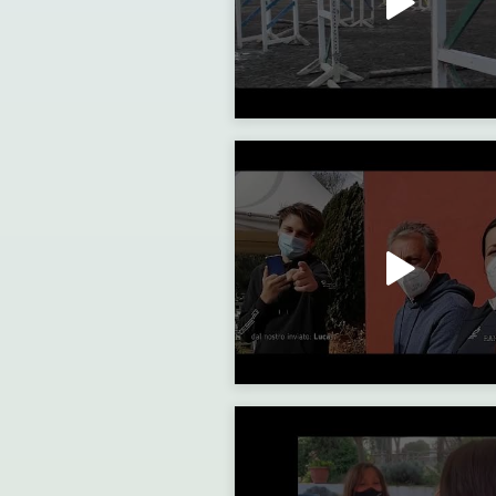
Progetto FISE YOUNG: intervista alla tesserata Sofia Magliet
Progetto FISE YOUNG: I "requisiti" per diventare 