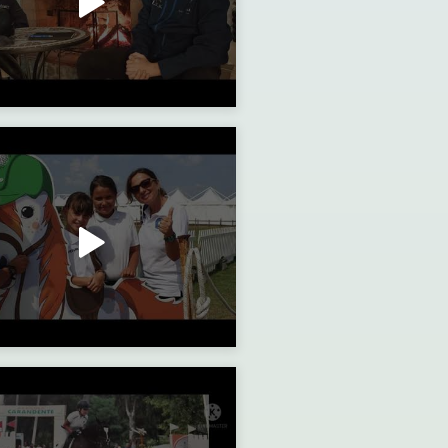
YOUNG: Intervista alla tesserata Federica Lucca
a sforna campioni