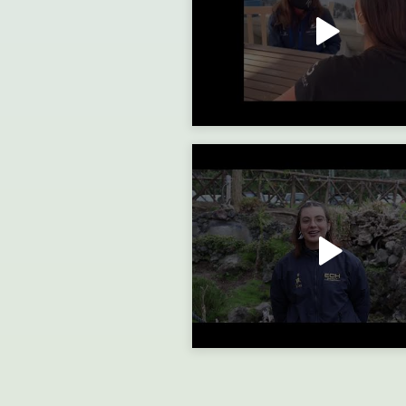
Progetto FISE YOUNG: L'Endurance in pillole con il Tecnico Federale Ca
Progetto FISE YOUNG: Intervista a Lorenza Iodice e Mary L