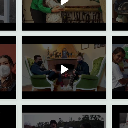
ta
Progetto FISE YOUNG: Intervista al presidente dott. Vincenzo Montrone e alla dott.ssa Grazia Salerno
Progetto FISE 
cavalieri
Progetto FISE YOUNG: Intervista a Vincenzo Di Vaio
Progetto FISE YOUNG: Endurance pony - la Campani