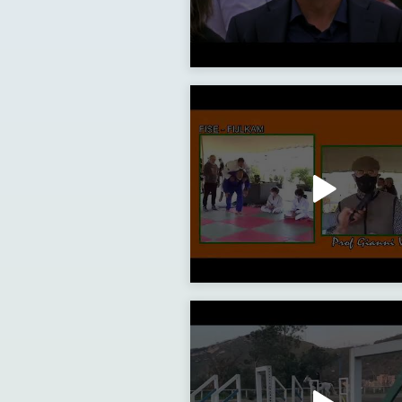
Festa del Cavaliere 9 maggio 2022
Imparare a cadere: dimostrazione con i maestri di judo della FIJLKAM