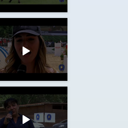
A di SIENA
ampania la squadra