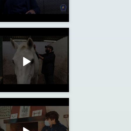
ionali Salto Ostacoli FISE Campania
ta agli artieri sig. Gustavo Monaco e sig. Claudio Covone