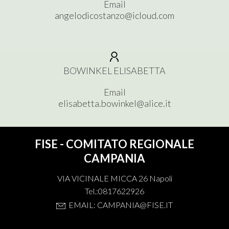
Email
angelodicostanzo@icloud.com
BOWINKEL ELISABETTA
Email
elisabetta.bowinkel@alice.it
FISE - COMITATO REGIONALE
CAMPANIA
VIA VICINALE MICCA 26 Napoli
Tel.:0817622926
EMAIL: CAMPANIA@FISE.IT