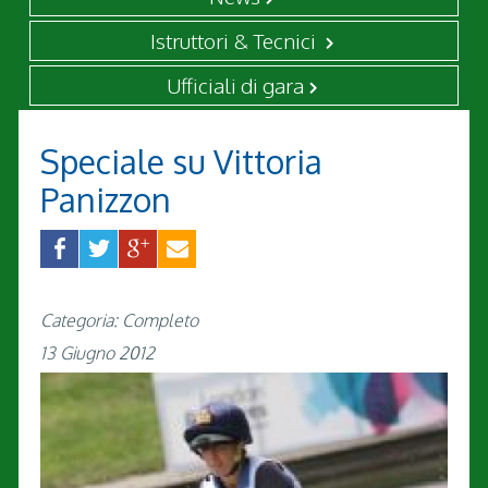
Istruttori & Tecnici
Ufficiali di gara
Speciale su Vittoria
Panizzon
Categoria: Completo
13 Giugno 2012