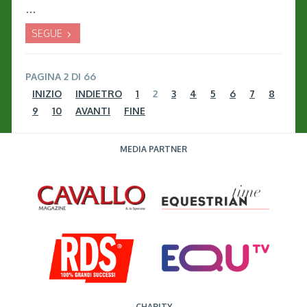
...
SEGUE
PAGINA 2 DI 66
INIZIO
INDIETRO
1
2
3
4
5
6
7
8
9
10
AVANTI
FINE
MEDIA PARTNER
CHARITY