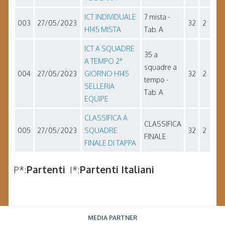
ICT INDIVIDUALE
7 mista -
003
27/05/2023
32
2
H145 MISTA
Tab. A
ICT A SQUADRE
35 a
A TEMPO 2°
squadre a
004
27/05/2023
GIORNO H145
32
2
tempo -
SELLERIA
Tab. A
EQUIPE
CLASSIFICA A
CLASSIFICA
005
27/05/2023
SQUADRE
32
2
FINALE
FINALE DI TAPPA
P*:
Partenti
I*:
Partenti Italiani
MEDIA PARTNER