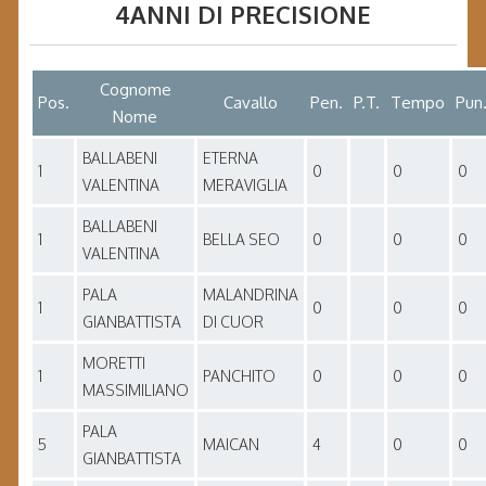
4ANNI DI PRECISIONE
Cognome
Pos.
Cavallo
Pen.
P.T.
Tempo
Pun
Nome
BALLABENI
ETERNA
1
0
0
0
VALENTINA
MERAVIGLIA
BALLABENI
1
BELLA SEO
0
0
0
VALENTINA
PALA
MALANDRINA
1
0
0
0
GIANBATTISTA
DI CUOR
MORETTI
1
PANCHITO
0
0
0
MASSIMILIANO
PALA
5
MAICAN
4
0
0
GIANBATTISTA