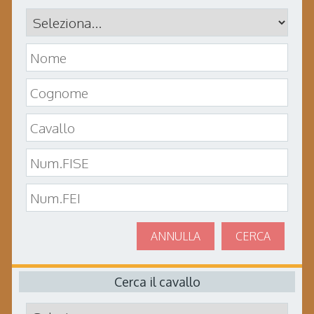
ANNULLA
CERCA
Cerca il cavallo