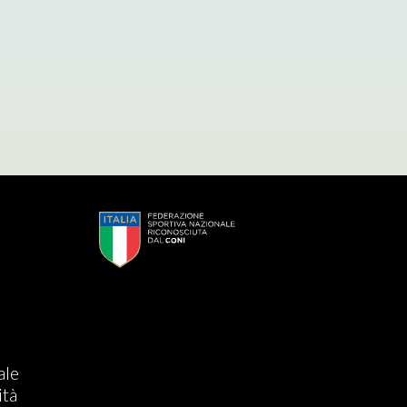
s
ale
ità