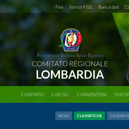
Fise
Servizi FISE
Banca dati
Ca
COMITATO REGIONALE
LOMBARDIA
COMITATO
CIRCOLI
CONVENZIONI
DISCIP
NEWS
CLASSIFICHE
CALENDA