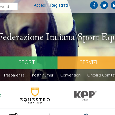
Accedi
Registrati
SPORT
SERVIZI
Trasparenza
I nostri numeri
Convenzioni
Circoli & Comitat