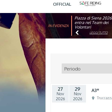
OFFICIAL
Piazza di Siena 2026
FISE: aperta la Cam
entra nel Team dei
affiliazione 2026
IN EVIDENZA
Volontari
LEGGI TUTTO
LEGGI TUTTO
27
29
A3*
Nov
Nov
Truccazz
2026
2026