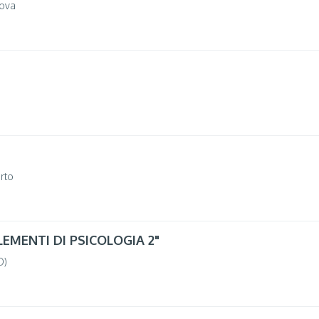
ova
o
rto
ELEMENTI DI PSICOLOGIA 2"
O)