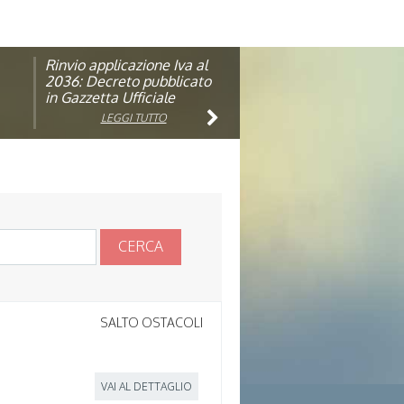
Rinvio applicazione Iva al
Visita veterinaria annuale
ando
2036: Decreto pubblicato
in Gazzetta Ufficiale
LEGGI TUTTO
LEGGI TUTTO
CERCA
SALTO OSTACOLI
VAI AL DETTAGLIO