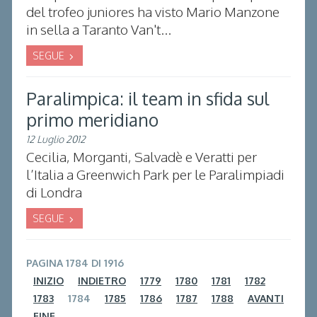
del trofeo juniores ha visto Mario Manzone
in sella a Taranto Van't...
SEGUE
Paralimpica: il team in sfida sul
primo meridiano
12 Luglio 2012
Cecilia, Morganti, Salvadè e Veratti per
l’Italia a Greenwich Park per le Paralimpiadi
di Londra
SEGUE
PAGINA 1784 DI 1916
INIZIO
INDIETRO
1779
1780
1781
1782
1783
1784
1785
1786
1787
1788
AVANTI
FINE