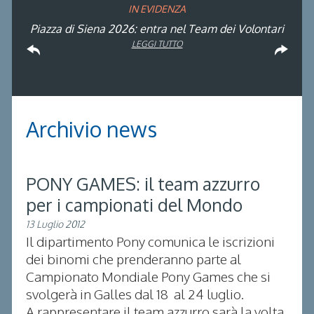
IN EVIDENZA
Rinvio applicazione Iva al 2036: Decreto pubblicato
Piazza di Siena 2026: entra nel Team dei Volontari
Atleta di Interesse Nazionale: ecco i requisiti per il
Studente Atleta di alto livello: pubblicato il bando
FISE: aperta la Campagna affiliazione 2026
Natale con la FISE: al via la nona edizione
Visita di idoneità per cavalli atleti
Visita veterinaria annuale
dell’iniziativa solidale della Federazione Italiana
per l’anno scolastico 2025/2026
in Gazzetta Ufficiale
2026
LEGGI TUTTO
LEGGI TUTTO
LEGGI TUTTO
LEGGI TUTTO
Sport Equestri
LEGGI TUTTO
LEGGI TUTTO
LEGGI TUTTO
LEGGI TUTTO
Archivio news
PONY GAMES: il team azzurro
per i campionati del Mondo
13 Luglio 2012
Il dipartimento Pony comunica le iscrizioni
dei binomi che prenderanno parte al
Campionato Mondiale Pony Games che si
svolgerà in Galles dal 18 al 24 luglio.
A rappresentare il team azzurro sarà la volta