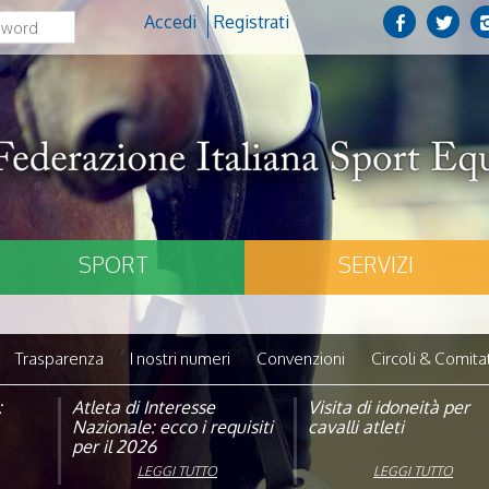
Accedi
Registrati
SPORT
SERVIZI
Trasparenza
I nostri numeri
Convenzioni
Circoli & Comitat
:
pagna
Atleta di Interesse
Natale con la FISE: al via
Visita di idoneità per
Studente Atleta di alto
Nazionale: ecco i requisiti
la nona edizione
cavalli atleti
livello: pubblicato il b
per il 2026
dell’iniziativa solidale della
per l’anno scolastico
Federazione Italiana Sport
2025/2026
LEGGI TUTTO
LEGGI TUTTO
LEGGI TUTTO
LEGGI TUTTO
Equestri