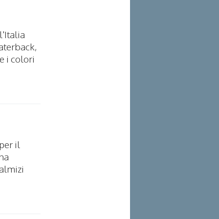
'Italia
aterback,
 i colori
per il
 ha
Palmizi