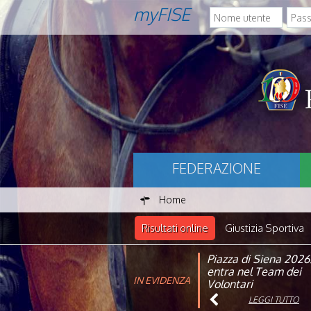
myFISE
FEDERAZIONE
Home
Risultati online
Giustizia Sportiva
Piazza di Siena 2026
FISE: aperta la Cam
entra nel Team dei
affiliazione 2026
IN EVIDENZA
Volontari
LEGGI TUTTO
LEGGI TUTTO