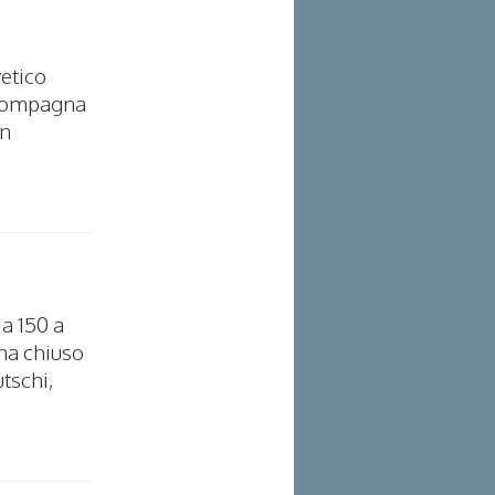
vetico
a compagna
un
ia 150 a
 ha chiuso
utschi,