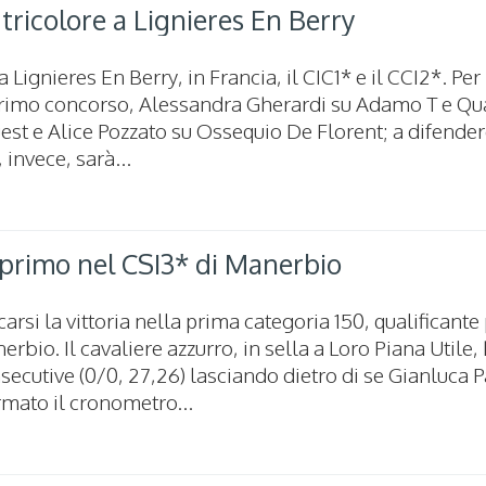
icolore a Lignieres En Berry
 Lignieres En Berry, in Francia, il CIC1* e il CCI2*. Per l
rimo concorso, Alessandra Gherardi su Adamo T e Qu
est e Alice Pozzato su Ossequio De Florent; a difendere
invece, sarà...
i primo nel CSI3* di Manerbio
rsi la vittoria nella prima categoria 150, qualificante 
bio. Il cavaliere azzurro, in sella a Loro Piana Utile,
nsecutive (0/0, 27,26) lasciando dietro di se Gianluca 
rmato il cronometro...