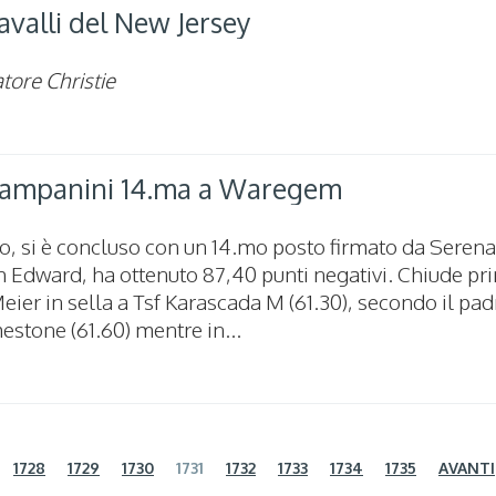
avalli del New Jersey
tore Christie
ampanini 14.ma a Waregem
o, si è concluso con un 14.mo posto firmato da Serena
h Edward, ha ottenuto 87,40 punti negativi. Chiude pr
eier in sella a Tsf Karascada M (61.30), secondo il pad
estone (61.60) mentre in...
1728
1729
1730
1731
1732
1733
1734
1735
AVANTI