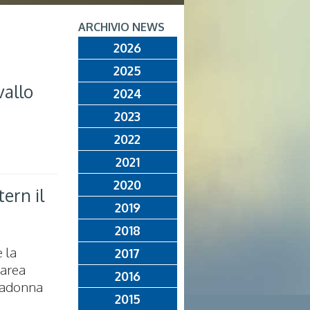
ARCHIVIO NEWS
2026
2025
vallo
2024
2023
2022
2021
2020
ern il
2019
2018
 la
2017
’area
2016
 Madonna
2015