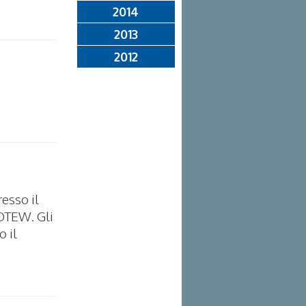
2014
2013
2012
esso il
/OTEW. Gli
 il