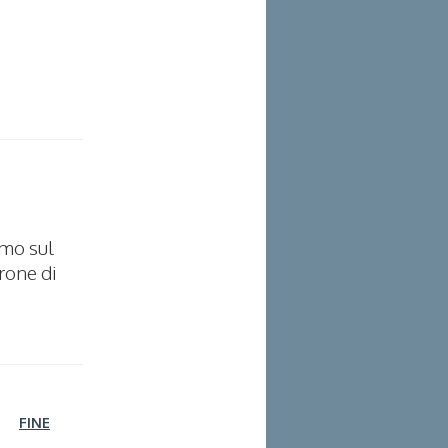
imo sul
rone di
FINE