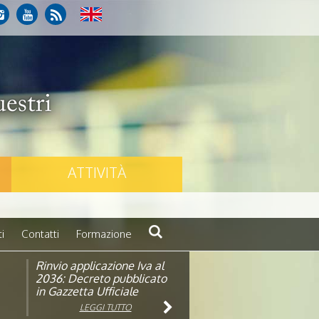
ATTIVITÀ
i
Contatti
Formazione
Rinvio applicazione Iva al
Visita veterinaria annuale
ando
2036: Decreto pubblicato
in Gazzetta Ufficiale
LEGGI TUTTO
LEGGI TUTTO