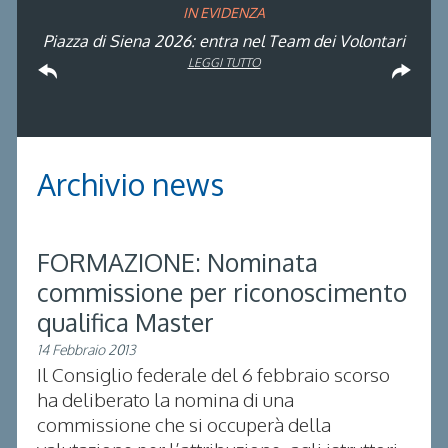
IN EVIDENZA
Rinvio applicazione Iva al 2036: Decreto pubblicato
Piazza di Siena 2026: entra nel Team dei Volontari
Atleta di Interesse Nazionale: ecco i requisiti per il
Studente Atleta di alto livello: pubblicato il bando
FISE: aperta la Campagna affiliazione 2026
Natale con la FISE: al via la nona edizione
Visita di idoneità per cavalli atleti
Visita veterinaria annuale
dell’iniziativa solidale della Federazione Italiana
per l’anno scolastico 2025/2026
in Gazzetta Ufficiale
2026
LEGGI TUTTO
LEGGI TUTTO
LEGGI TUTTO
LEGGI TUTTO
Sport Equestri
LEGGI TUTTO
LEGGI TUTTO
LEGGI TUTTO
LEGGI TUTTO
Archivio news
FORMAZIONE: Nominata
commissione per riconoscimento
qualifica Master
14 Febbraio 2013
Il Consiglio federale del 6 febbraio scorso
ha deliberato la nomina di una
commissione che si occuperà della