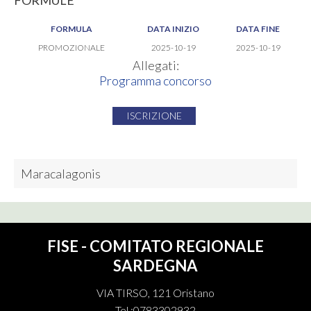
FORMULE
FORMULA
DATA INIZIO
DATA FINE
PROMOZIONALE
2025-10-19
2025-10-19
Allegati:
Programma concorso
ISCRIZIONE
Maracalagonis
FISE - COMITATO REGIONALE
SARDEGNA
VIA TIRSO, 121 Oristano
Tel.:0783302932