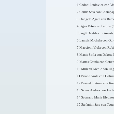
1 Cadoni Ludovica con Vis
2 Carrus Sara con Champag
3 D'angelo Agata con Ramo
4 Figus Petra con Leonie (
5 Fogli Davide con America
6 Lampis Michela con Quie
7 Maccioni Viola con Robi
8 Manis Sofia con Dakota D
9 Marras Carola con Gener
10 Murenu Nicole con Regi
11 Pisano Viola con Colum
12 Pusceddu Anna con Koci
13 Sanna Andrea con Joe J
14 Scorrano Maria Eleonor
15 Stefanini Sara con Tequ