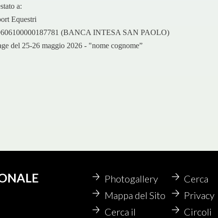
stato a:
ort Equestri
9606100000187781 (BANCA INTESA SAN PAOLO)
ssage del 25-26 maggio 2026 - "nome cognome”
IONALE
Photogallery
Cerca
Mappa del Sito
Privacy
Cerca il
Circoli