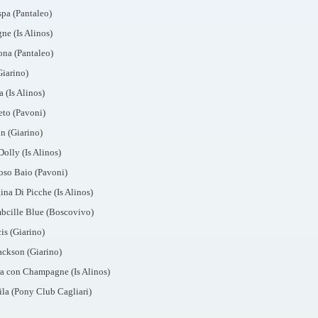
pa (Pantaleo)
ne (Is Alinos)
na (Pantaleo)
Giarino)
 (Is Alinos)
to (Pavoni)
n (Giarino)
olly (Is Alinos)
oso Baio (Pavoni)
na Di Picche (Is Alinos)
bcille Blue (Boscovivo)
s (Giarino)
ackson (Giarino)
a con Champagne (Is Alinos)
ila (Pony Club Cagliari)