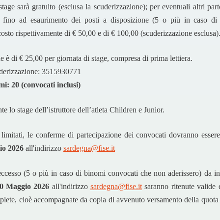
stage sarà gratuito (esclusa la scuderizzazione); per eventuali altri par
a, fino ad esaurimento dei posti a disposizione (5 o più in caso d
 costo rispettivamente di € 50,00 e di € 100,00 (scuderizzazione esclusa)
e è di € 25,00 per giornata di stage, compresa di prima lettiera.
uderizzazione: 3515930771
i: 20 (convocati inclusi)
te lo stage dell’istruttore dell’atleta Children e Junior.
 limitati, le conferme di partecipazione dei convocati dovranno essere 
io 2026
all'indirizzo
sardegna@fise.it
n eccesso (5 o più in caso di binomi convocati che non aderissero) da in
20 Maggio 2026
all'indirizzo
sardegna@fise.it
saranno ritenute valide 
mplete, cioè accompagnate da copia di avvenuto versamento della quota d