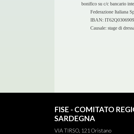
bonifico su c/c bancario inte
Federazione Italiana Sp
IBAN: IT62Q030690
Causale: stage di dre
FISE - COMITATO REG
SARDEGNA
VIA TIRSO, 121 Oristano