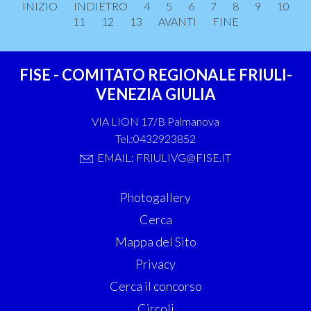
INIZIO
INDIETRO
4
5
6
7
8
9
10
11
12
13
AVANTI
FINE
FISE - COMITATO REGIONALE FRIULI-
VENEZIA GIULIA
VIA LION 17/B Palmanova
Tel.:0432923852
EMAIL: FRIULIVG@FISE.IT
Photogallery
Cerca
Mappa del Sito
Privacy
Cerca il concorso
Circoli