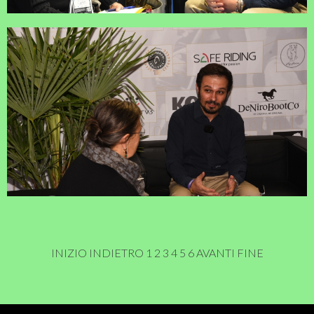
INIZIO
INDIETRO
1
2
3
4
5
6
AVANTI
FINE