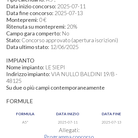
Data inizio concorso:
2025-07-11
Data fine concorso:
2025-07-13
Montepremi:
0 €
Ritenuta su montepremi:
20%
Campo gara comperto:
No
Stato:
Concorso approvato (apertura iscrizioni)
Data ultimo stato:
12/06/2025
IMPIANTO
Nome impianto:
LE SIEPI
Indirizzo impianto:
VIA NULLO BALDINI 19/B -
48125
Su due o più campi contemporaneamente
FORMULE
FORMULA
DATA INIZIO
DATA FINE
A5*
2025-07-11
2025-07-13
Allegati:
Programma concorso