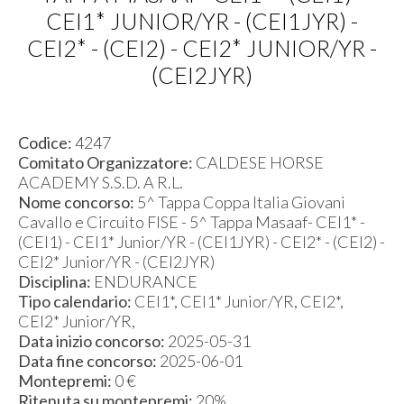
CEI1* JUNIOR/YR - (CEI1JYR) -
CEI2* - (CEI2) - CEI2* JUNIOR/YR -
(CEI2JYR)
Codice:
4247
Comitato Organizzatore:
CALDESE HORSE
ACADEMY S.S.D. A R.L.
Nome concorso:
5^ Tappa Coppa Italia Giovani
Cavallo e Circuito FISE - 5^ Tappa Masaaf- CEI1* -
(CEI1) - CEI1* Junior/YR - (CEI1JYR) - CEI2* - (CEI2) -
CEI2* Junior/YR - (CEI2JYR)
Disciplina:
ENDURANCE
Tipo calendario:
CEI1*, CEI1* Junior/YR, CEI2*,
CEI2* Junior/YR,
Data inizio concorso:
2025-05-31
Data fine concorso:
2025-06-01
Montepremi:
0 €
Ritenuta su montepremi:
20%