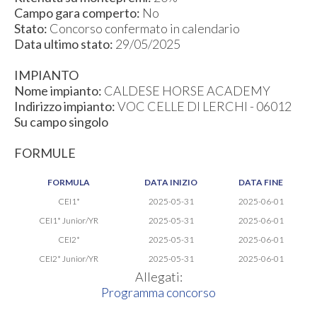
Campo gara comperto:
No
Stato:
Concorso confermato in calendario
Data ultimo stato:
29/05/2025
IMPIANTO
Nome impianto:
CALDESE HORSE ACADEMY
Indirizzo impianto:
VOC CELLE DI LERCHI - 06012
Su campo singolo
FORMULE
FORMULA
DATA INIZIO
DATA FINE
CEI1*
2025-05-31
2025-06-01
CEI1* Junior/YR
2025-05-31
2025-06-01
CEI2*
2025-05-31
2025-06-01
CEI2* Junior/YR
2025-05-31
2025-06-01
Allegati:
Programma concorso