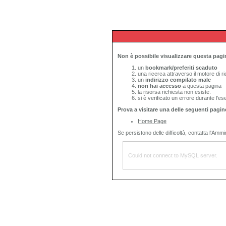
Non è possibile visualizzare questa pagi
un
bookmark/preferiti scaduto
una ricerca attraverso il motore di 
un
indirizzo compilato male
non hai accesso
a questa pagina
la risorsa richiesta non esiste.
si è verificato un errore durante l'es
Prova a visitare una delle seguenti pagin
Home Page
Se persistono delle difficoltà, contatta l'Ammin
Could not connect to MySQL server.