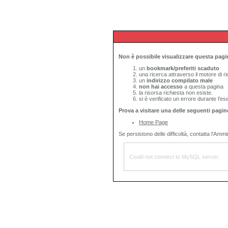
Non è possibile visualizzare questa pagi
un
bookmark/preferiti scaduto
una ricerca attraverso il motore di 
un
indirizzo compilato male
non hai accesso
a questa pagina
la risorsa richiesta non esiste.
si è verificato un errore durante l'es
Prova a visitare una delle seguenti pagin
Home Page
Se persistono delle difficoltà, contatta l'Ammin
Could not connect to MySQL server.