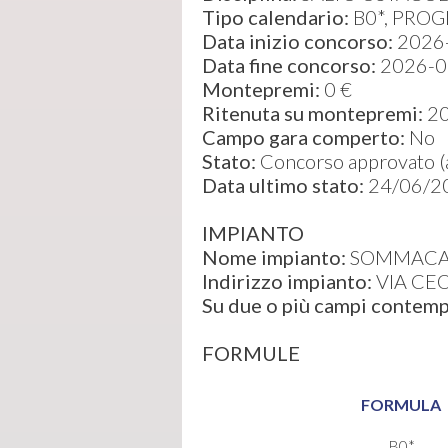
Tipo calendario:
B0*, PROG
Data inizio concorso:
2026
Data fine concorso:
2026-0
Montepremi:
0 €
Ritenuta su montepremi:
2
Campo gara comperto:
No
Stato:
Concorso approvato (ap
Data ultimo stato:
24/06/2
IMPIANTO
Nome impianto:
SOMMACAM
Indirizzo impianto:
VIA CEO
Su due o più campi conte
FORMULE
FORMULA
B0*