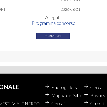
ORT
2026-08-01
Allegati:
Programma concorso
ISCRIZIONE
IONALE
Photogallery
Cerca
Mappa del Sito
Privacy
Cerca il
Circoli
EST - VIALE NEREO