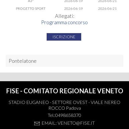
A3*
2026-06-19
2026-06-21
PROGETTO SPORT
2026-06-19
2026-06-21
Allegati:
Programma concorso
ISCRIZIONE
Pontelatone
FISE - COMITATO REGIONALE VENETO
STADIO EUGANEO - SETTORE OVEST - VIALE NEREO
ROCCO Padova
Tel.:0498658370
EMAIL: VENETO@FISE.IT