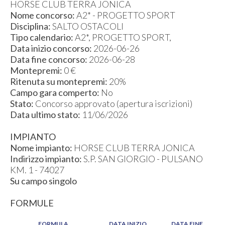
HORSE CLUB TERRA JONICA
Nome concorso:
A2* - PROGETTO SPORT
Disciplina:
SALTO OSTACOLI
Tipo calendario:
A2*, PROGETTO SPORT,
Data inizio concorso:
2026-06-26
Data fine concorso:
2026-06-28
Montepremi:
0 €
Ritenuta su montepremi:
20%
Campo gara comperto:
No
Stato:
Concorso approvato (apertura iscrizioni)
Data ultimo stato:
11/06/2026
IMPIANTO
Nome impianto:
HORSE CLUB TERRA JONICA
Indirizzo impianto:
S.P. SAN GIORGIO - PULSANO
KM. 1 - 74027
Su campo singolo
FORMULE
FORMULA
DATA INIZIO
DATA FINE