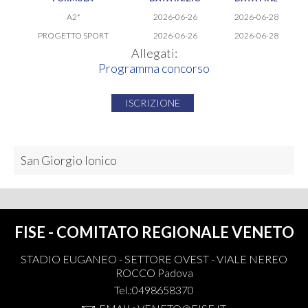
A2*
2026-06-26
2026-06-28
PROGETTO SPORT
2026-06-26
2026-06-28
Allegati:
Programma concorso
ISCRIZIONE
San Giorgio Ionico
FISE - COMITATO REGIONALE VENETO
STADIO EUGANEO - SETTORE OVEST - VIALE NEREO
ROCCO Padova
Tel.:0498658370