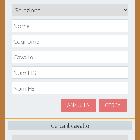
ANNULLA
CERCA
Cerca il cavallo