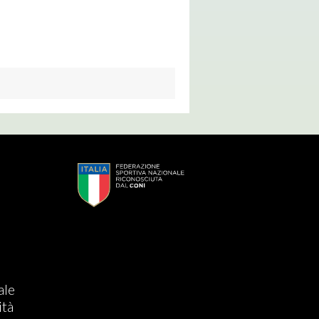
s
ale
ità