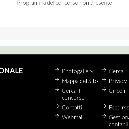
Programma del concorso non presente
IONALE
Photogallery
Cerca
Mappa del Sito
Privacy
Cerca il
Circoli
concorso
Contatti
Feed rs
Webmail
Gestion
contabil