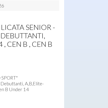
26
LICATA SENIOR -
, DEBUTTANTI,
, CEN B , CEN B
 SPORT"
Debuttanti, A,B,Elite-
Cen B Under 14