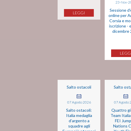
23-Nov-2
Sessione d
LEGGI
online per Ar
Corsia e mo
iscrizione -
dicembre
LEGG
Salto ostacoli
Salto ost
07
Agosto
2026
07
Agosto
Salto ostacoli:
Quattro gi
Italia medaglia
Team Italia
d’argento a
FEI Jump
squadre agli
Nations 