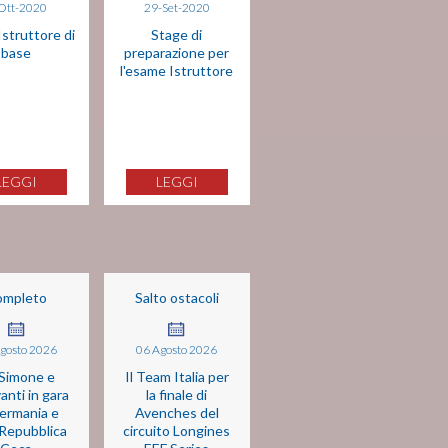
Ott-2020
29-Set-2020
Istruttore di
Stage di
base
preparazione per
l'esame Istruttore
LEGGI
LEGGI
ompleto
Salto ostacoli
gosto
2026
06
Agosto
2026
Simone e
Il Team Italia per
anti in gara
la finale di
ermania e
Avenches del
 Repubblica
circuito Longines