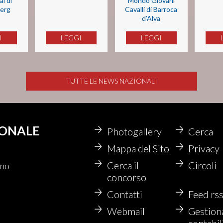
al di
Mondo Giovani
erg
Cavalli di Barroca
d’Alva
I
LEGGI
LEGGI
TUTTE LE NEWS NAZIONALI
IONALE
Photogallery
Cerca
Mappa del Sito
Privacy
Cerca il
Circoli
no
concorso
Contatti
Feed rs
Webmail
Gestion