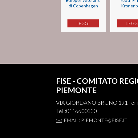
Europei 'veterans'
Youth Fin
di Copenhagen
Kronenb
LEGGI
LEGG
FISE - COMITATO REG
PIEMONTE
VIA GIORDANO BRUNO 191 Tori
Tel.:0116600330
EMAIL: PIEMONTE@FISE.IT