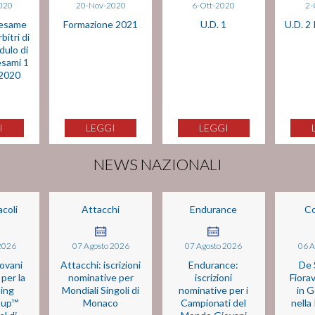
020
20-Nov-2020
6-Ott-2020
2-
'esame
Formazione 2021
U.D. 1
U.D. 2 
bitri di
dulo di
 esami 1
 2020
I
LEGGI
LEGGI
NEWS NAZIONALI
acoli
Attacchi
Endurance
C
2026
07
Agosto
2026
07
Agosto
2026
06
A
ovani
Attacchi: iscrizioni
Endurance:
De 
 per la
nominative per
iscrizioni
Fiorav
ing
Mondiali Singoli di
nominative per i
in G
Cup™
Monaco
Campionati del
nella