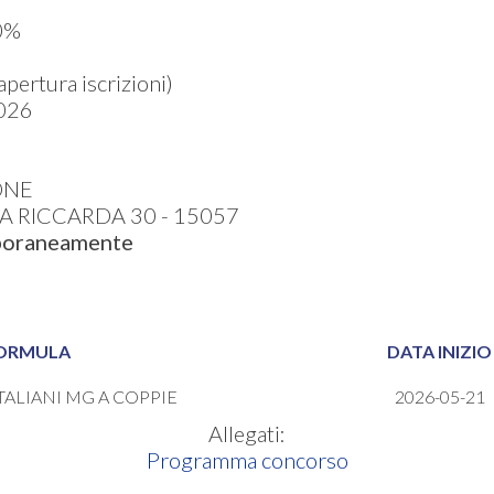
0%
ertura iscrizioni)
026
ONE
 RICCARDA 30 - 15057
mporaneamente
ORMULA
DATA INIZIO
TALIANI MG A COPPIE
2026-05-21
Allegati:
Programma concorso