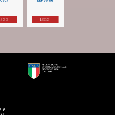
Ceca
EEF Series
LEGGI
LEGGI
s
ale