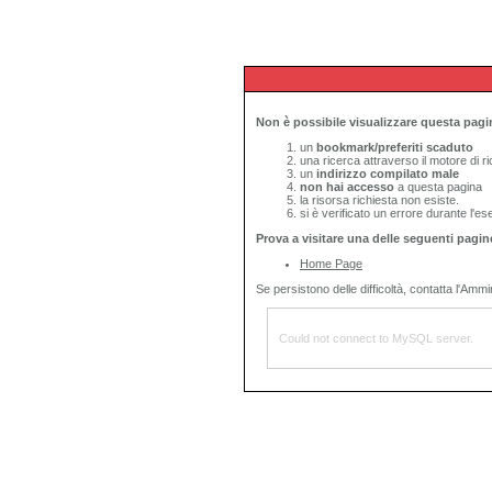
Non è possibile visualizzare questa pagi
un
bookmark/preferiti scaduto
una ricerca attraverso il motore di 
un
indirizzo compilato male
non hai accesso
a questa pagina
la risorsa richiesta non esiste.
si è verificato un errore durante l'es
Prova a visitare una delle seguenti pagin
Home Page
Se persistono delle difficoltà, contatta l'Ammin
Could not connect to MySQL server.