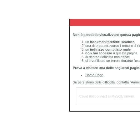
Non è possibile visualizzare questa pagi
un
bookmark/preferiti scaduto
una ricerca attraverso il motore di 
un
indirizzo compilato male
non hai accesso
a questa pagina
la risorsa richiesta non esiste.
si è verificato un errore durante l'es
Prova a visitare una delle seguenti pagin
Home Page
Se persistono delle difficoltà, contatta l'Ammin
Could not connect to MySQL server.