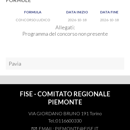
FORMULE
FORMULA
DATA INIZIO
DATA FINE
CONCORSO LUDICO
2026-10-18
2026-10-18
Allegati:
Programma del concorso non presente
Pavia
FISE - COMITATO REGIONALE
PIEMONTE
VIA GIORDANO BRUNO 191 Torino
Tel.:0116600330
EMAIL: PIEMONTE@FISE.IT