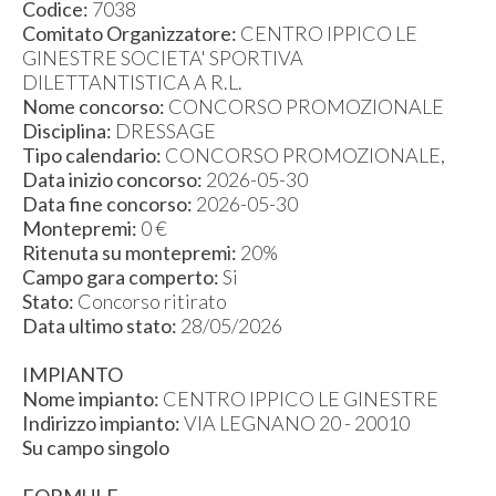
Codice:
7038
Comitato Organizzatore:
CENTRO IPPICO LE
GINESTRE SOCIETA' SPORTIVA
DILETTANTISTICA A R.L.
Nome concorso:
CONCORSO PROMOZIONALE
Disciplina:
DRESSAGE
Tipo calendario:
CONCORSO PROMOZIONALE,
Data inizio concorso:
2026-05-30
Data fine concorso:
2026-05-30
Montepremi:
0 €
Ritenuta su montepremi:
20%
Campo gara comperto:
Si
Stato:
Concorso ritirato
Data ultimo stato:
28/05/2026
IMPIANTO
Nome impianto:
CENTRO IPPICO LE GINESTRE
Indirizzo impianto:
VIA LEGNANO 20 - 20010
Su campo singolo