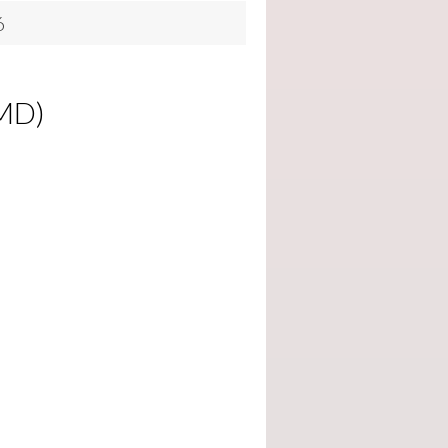
6
MD)