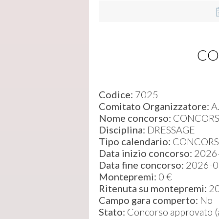
CO
Codice:
7025
Comitato Organizzatore:
A.
Nome concorso:
CONCORSO
Disciplina:
DRESSAGE
Tipo calendario:
CONCORS
Data inizio concorso:
2026
Data fine concorso:
2026-0
Montepremi:
0 €
Ritenuta su montepremi:
2
Campo gara comperto:
No
Stato:
Concorso approvato (ap