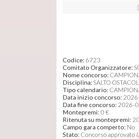
Codice:
6723
Comitato Organizzatore:
S
Nome concorso:
CAMPIONA
Disciplina:
SALTO OSTACOL
Tipo calendario:
CAMPIONA
Data inizio concorso:
2026
Data fine concorso:
2026-0
Montepremi:
0 €
Ritenuta su montepremi:
2
Campo gara comperto:
No
Stato:
Concorso approvato (ap