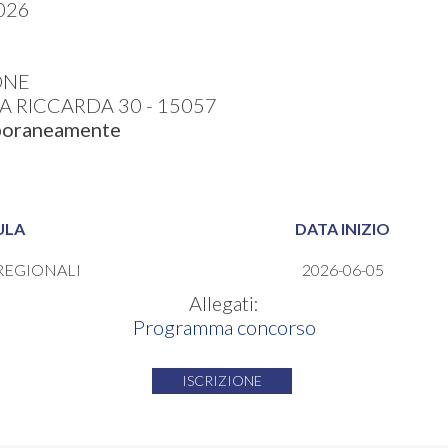
026
ONE
 RICCARDA 30 - 15057
mporaneamente
ULA
DATA INIZIO
REGIONALI
2026-06-05
Allegati:
Programma concorso
ISCRIZIONE