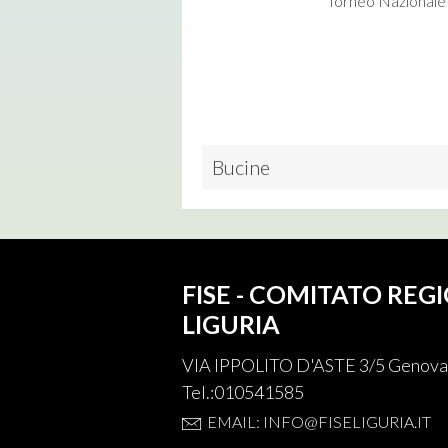
Torneo Nazionale
Bucine
FISE - COMITATO REG
LIGURIA
VIA IPPOLITO D'ASTE 3/5 Genova
Tel.:010541585
EMAIL: INFO@FISELIGURIA.IT