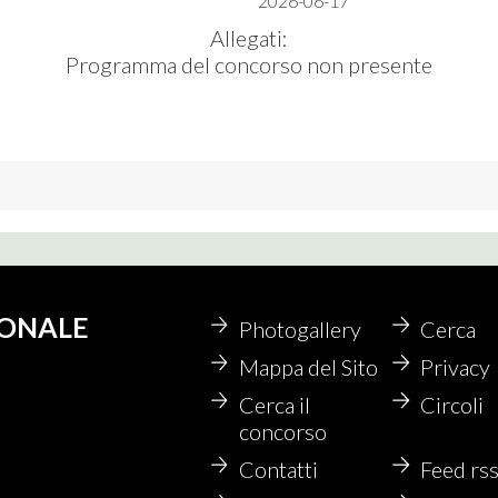
2026-06-17
Allegati:
Programma del concorso non presente
IONALE
Photogallery
Cerca
Mappa del Sito
Privacy
Cerca il
Circoli
concorso
Contatti
Feed rs