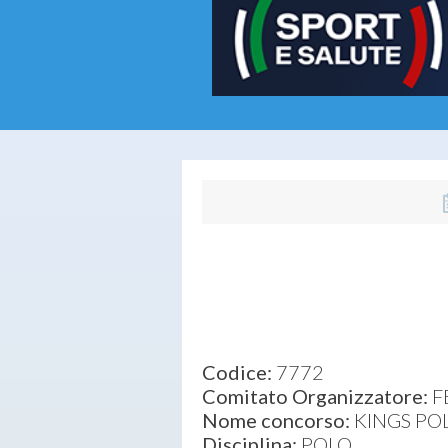
Codice:
7772
Comitato Organizzatore:
F
Nome concorso:
KINGS PO
Disciplina:
POLO