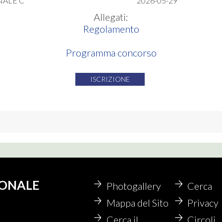
NALE C
2026-05-29
Allegati:
Regolamento
Programma concorso
ISCRIZIONE
IONALE
Photogallery
Cerca
Mappa del Sito
Privacy
Cerca il
Circoli