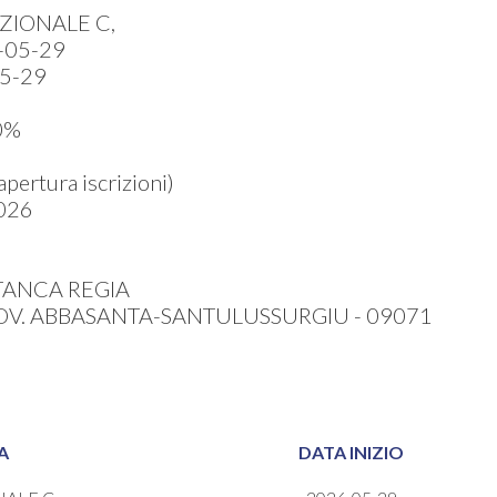
ZIONALE C,
-05-29
5-29
0%
ertura iscrizioni)
026
TANCA REGIA
OV. ABBASANTA-SANTULUSSURGIU - 09071
A
DATA INIZIO