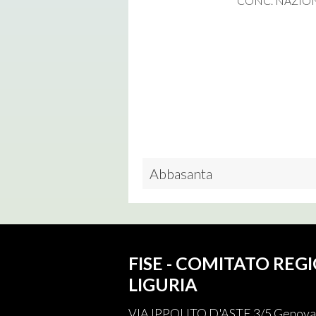
CONC. NAZIO
Abbasanta
FISE - COMITATO REG
LIGURIA
VIA IPPOLITO D'ASTE 3/5 Genova