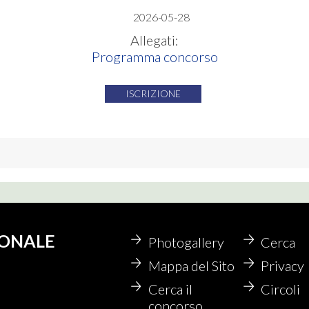
2026-05-28
Allegati:
Programma concorso
ISCRIZIONE
IONALE
Photogallery
Cerca
Mappa del Sito
Privacy
Cerca il
Circoli
concorso