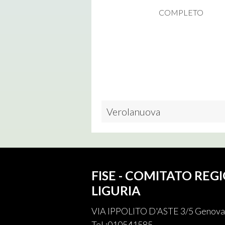
COMPLETO
Verolanuova
FISE - COMITATO REG
LIGURIA
VIA IPPOLITO D'ASTE 3/5 Genova
Tel.:010541585