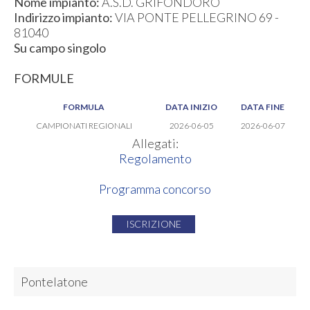
Nome impianto:
A.S.D. GRIFONDORO
Indirizzo impianto:
VIA PONTE PELLEGRINO 69 -
81040
Su campo singolo
FORMULE
FORMULA
DATA INIZIO
DATA FINE
CAMPIONATI REGIONALI
2026-06-05
2026-06-07
Allegati:
Regolamento
Programma concorso
ISCRIZIONE
Pontelatone