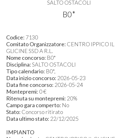
SALTO OSTACOLI
B0*
Codice:
7130
Comitato Organizzatore:
CENTRO IPPICO IL
GLICINE SSD A R.L.
Nome concorso:
B0*
Disciplina:
SALTO OSTACOLI
Tipo calendario:
B0*,
Data inizio concorso:
2026-05-23
Data fine concorso:
2026-05-24
Montepremi:
0 €
Ritenuta su montepremi:
20%
Campo gara comperto:
No
Stato:
Concorso ritirato
Data ultimo stato:
22/12/2025
IMPIANTO