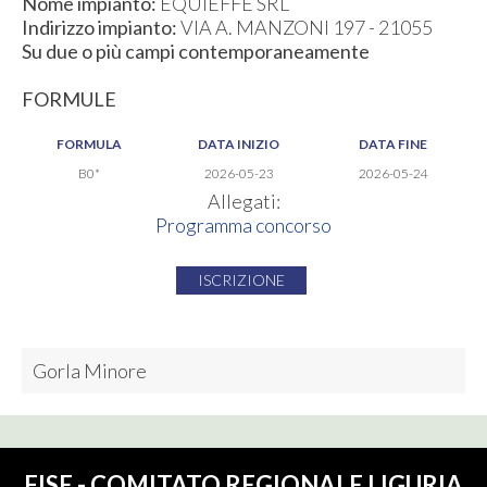
Nome impianto:
EQUIEFFE SRL
Indirizzo impianto:
VIA A. MANZONI 197 - 21055
Su due o più campi contemporaneamente
FORMULE
FORMULA
DATA INIZIO
DATA FINE
B0*
2026-05-23
2026-05-24
Allegati:
Programma concorso
ISCRIZIONE
Gorla Minore
FISE - COMITATO REGIONALE LIGURIA